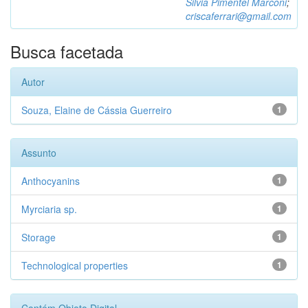
Silvia Pimentel Marconi
;
criscaferrari@gmail.com
Busca facetada
Autor
Souza, Elaine de Cássia Guerreiro
1
Assunto
Anthocyanins
1
Myrciaria sp.
1
Storage
1
Technological properties
1