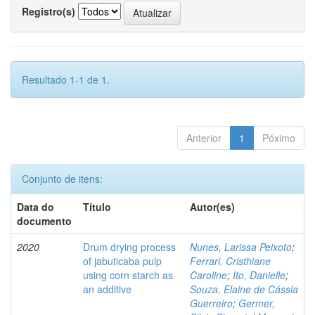
Registro(s)
Resultado 1-1 de 1.
Anterior
1
Póximo
Conjunto de itens:
Data do
Título
Autor(es)
documento
2020
Drum drying process
Nunes, Larissa Peixoto
;
of jabuticaba pulp
Ferrari, Cristhiane
using corn starch as
Caroline
;
Ito, Danielle
;
an additive
Souza, Elaine de Cássia
Guerreiro
;
Germer,