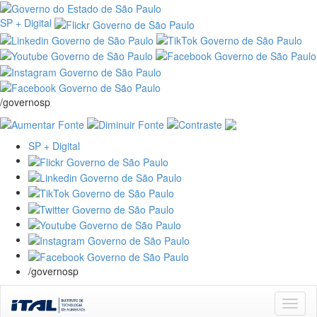
SP + Digital
/governosp
SP + Digital
/governosp
Skip
navigation