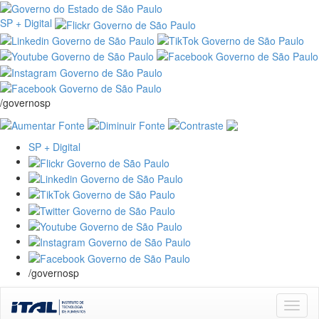
SP + Digital
/governosp
SP + Digital
/governosp
Skip
navigation