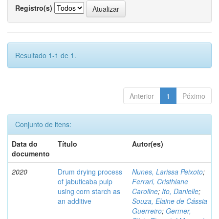
Registro(s)
Resultado 1-1 de 1.
Anterior
1
Póximo
Conjunto de itens:
Data do
Título
Autor(es)
documento
2020
Drum drying process
Nunes, Larissa Peixoto
;
of jabuticaba pulp
Ferrari, Cristhiane
using corn starch as
Caroline
;
Ito, Danielle
;
an additive
Souza, Elaine de Cássia
Guerreiro
;
Germer,