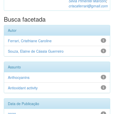
Silvia Pimentel Marconi
;
criscaferrari@gmail.com
Busca facetada
Autor
Ferrari, Cristhiane Caroline
1
Souza, Elaine de Cássia Guerreiro
1
Assunto
Anthocyanins
1
Antioxidant activity
1
Data de Publicação
1