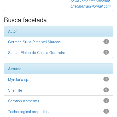
Silvia Pimentel Marconi
;
criscaferrari@gmail.com
Busca facetada
Autor
Germer, Silvia Pimentel Marconi
1
Souza, Elaine de Cássia Guerreiro
1
Assunto
Myrciaria sp.
1
Shelf life
1
Sorption isotherms
1
Technological properties
1