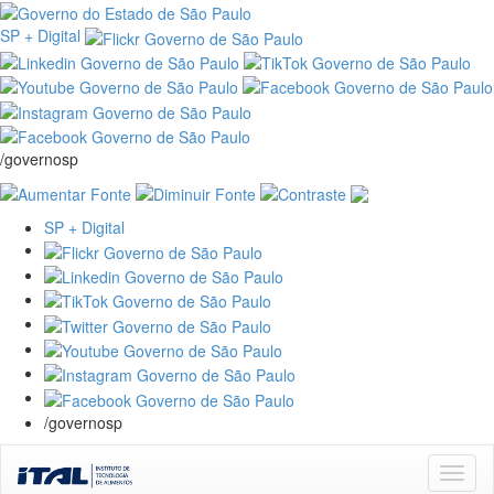
SP + Digital
/governosp
SP + Digital
/governosp
Skip
navigation