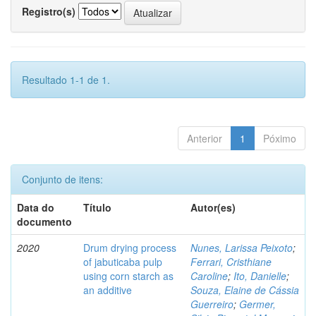
Registro(s)
Resultado 1-1 de 1.
Anterior
1
Póximo
Conjunto de itens:
Data do
Título
Autor(es)
documento
2020
Drum drying process
Nunes, Larissa Peixoto
;
of jabuticaba pulp
Ferrari, Cristhiane
using corn starch as
Caroline
;
Ito, Danielle
;
an additive
Souza, Elaine de Cássia
Guerreiro
;
Germer,