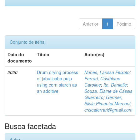
Anterior
1
Póximo
Conjunto de itens:
Data do
Título
Autor(es)
documento
2020
Drum drying process
Nunes, Larissa Peixoto
;
of jabuticaba pulp
Ferrari, Cristhiane
using corn starch as
Caroline
;
Ito, Danielle
;
an additive
Souza, Elaine de Cássia
Guerreiro
;
Germer,
Silvia Pimentel Marconi
;
criscaferrari@gmail.com
Busca facetada
Autor