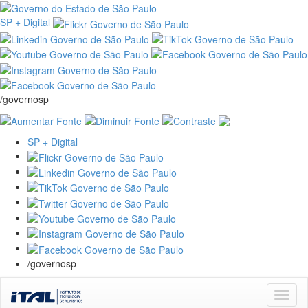
SP + Digital
/governosp
SP + Digital
/governosp
Skip
navigation