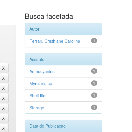
Busca facetada
Autor
Ferrari, Cristhiane Caroline
1
Assunto
Anthocyanins
1
Myrciaria sp.
1
Shelf life
1
Storage
1
Data de Publicação