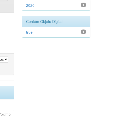
2020
1
Contém Objeto Digital
true
1
Póximo