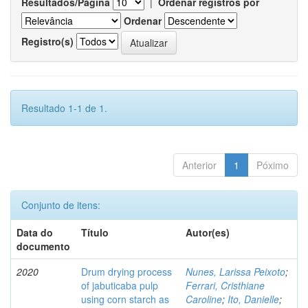
Resultados/Página
|
Ordenar registros por
Ordenar
Registro(s)
Resultado 1-1 de 1.
Anterior
1
Póximo
Conjunto de itens:
Data do
Título
Autor(es)
documento
2020
Drum drying process
Nunes, Larissa Peixoto
;
of jabuticaba pulp
Ferrari, Cristhiane
using corn starch as
Caroline
;
Ito, Danielle
;