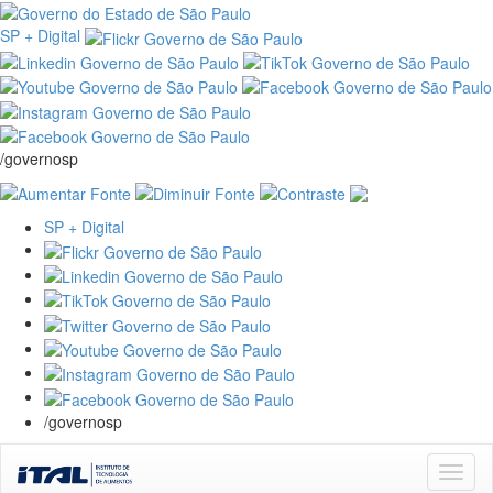
SP + Digital
/governosp
SP + Digital
/governosp
Skip
navigation