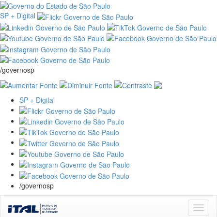
SP + Digital
/governosp
SP + Digital
/governosp
Skip
navigation