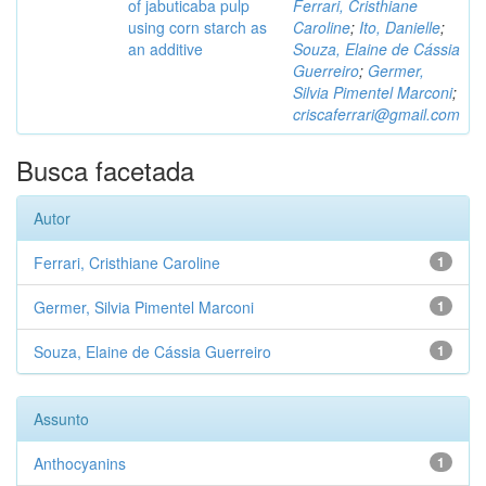
of jabuticaba pulp
Ferrari, Cristhiane
using corn starch as
Caroline
;
Ito, Danielle
;
an additive
Souza, Elaine de Cássia
Guerreiro
;
Germer,
Silvia Pimentel Marconi
;
criscaferrari@gmail.com
Busca facetada
Autor
Ferrari, Cristhiane Caroline
1
Germer, Silvia Pimentel Marconi
1
Souza, Elaine de Cássia Guerreiro
1
Assunto
Anthocyanins
1