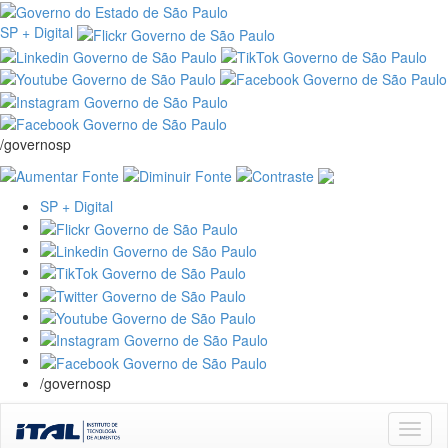
SP + Digital
/governosp
SP + Digital
/governosp
Skip
navigation