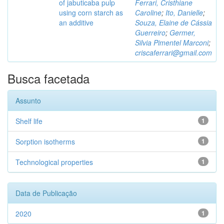
of jabuticaba pulp
Ferrari, Cristhiane
using corn starch as
Caroline
;
Ito, Danielle
;
an additive
Souza, Elaine de Cássia
Guerreiro
;
Germer,
Silvia Pimentel Marconi
;
criscaferrari@gmail.com
Busca facetada
Assunto
Shelf life
1
Sorption isotherms
1
Technological properties
1
Data de Publicação
2020
1