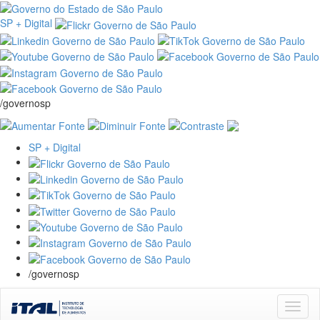
SP + Digital
/governosp
SP + Digital
/governosp
Skip
navigation