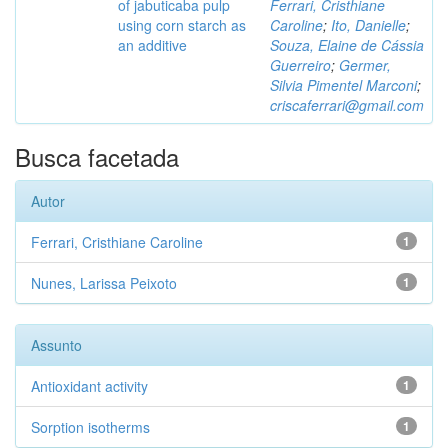
of jabuticaba pulp
Ferrari, Cristhiane
using corn starch as
Caroline
;
Ito, Danielle
;
an additive
Souza, Elaine de Cássia
Guerreiro
;
Germer,
Silvia Pimentel Marconi
;
criscaferrari@gmail.com
Busca facetada
Autor
Ferrari, Cristhiane Caroline
1
Nunes, Larissa Peixoto
1
Assunto
Antioxidant activity
1
Sorption isotherms
1