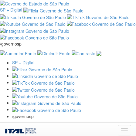
SP + Digital
/governosp
SP + Digital
/governosp
Skip
navigation