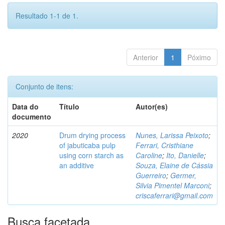
Resultado 1-1 de 1.
Anterior
1
Póximo
Conjunto de itens:
Data do
Título
Autor(es)
documento
2020
Drum drying process
Nunes, Larissa Peixoto
;
of jabuticaba pulp
Ferrari, Cristhiane
using corn starch as
Caroline
;
Ito, Danielle
;
an additive
Souza, Elaine de Cássia
Guerreiro
;
Germer,
Silvia Pimentel Marconi
;
criscaferrari@gmail.com
Busca facetada