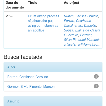
Data do
Título
Autor(es)
documento
2020
Drum drying process
Nunes, Larissa Peixoto
;
of jabuticaba pulp
Ferrari, Cristhiane
using corn starch as
Caroline
;
Ito, Danielle
;
an additive
Souza, Elaine de Cássia
Guerreiro
;
Germer,
Silvia Pimentel Marconi
;
criscaferrari@gmail.com
Busca facetada
Autor
Ferrari, Cristhiane Caroline
1
Germer, Silvia Pimentel Marconi
1
Assunto