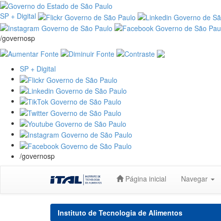
SP + Digital
/governosp
SP + Digital
/governosp
Skip
Página inicial
Navegar
navigation
Instituto de Tecnologia de Alimentos