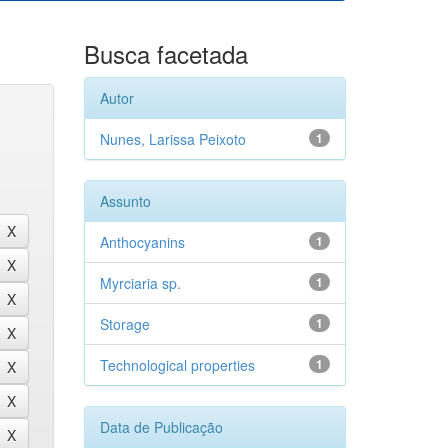
Busca facetada
Autor
Nunes, Larissa Peixoto
1
Assunto
Anthocyanins
1
Myrciaria sp.
1
Storage
1
Technological properties
1
Data de Publicação