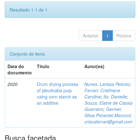
Resultado 1-1 de 1.
Anterior
1
Póximo
Conjunto de itens:
Data do
Título
Autor(es)
documento
2020
Drum drying process
Nunes, Larissa Peixoto
;
of jabuticaba pulp
Ferrari, Cristhiane
using corn starch as
Caroline
;
Ito, Danielle
;
an additive
Souza, Elaine de Cássia
Guerreiro
;
Germer,
Silvia Pimentel Marconi
;
criscaferrari@gmail.com
Busca facetada