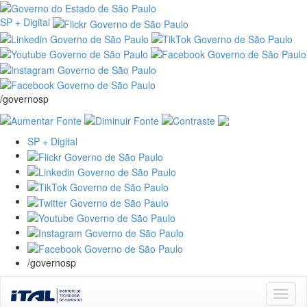
SP + Digital
/governosp
SP + Digital
/governosp
Skip
navigation