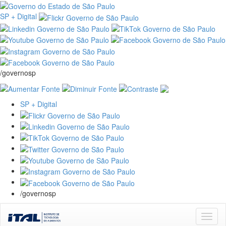
SP + Digital
/governosp
SP + Digital
/governosp
Skip
navigation