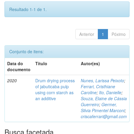
Resultado 1-1 de 1.
Anterior
1
Póximo
Conjunto de itens:
Data do
Título
Autor(es)
documento
2020
Drum drying process
Nunes, Larissa Peixoto
;
of jabuticaba pulp
Ferrari, Cristhiane
using corn starch as
Caroline
;
Ito, Danielle
;
an additive
Souza, Elaine de Cássia
Guerreiro
;
Germer,
Silvia Pimentel Marconi
;
criscaferrari@gmail.com
Busca facetada