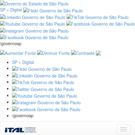
SP + Digital
/governosp
SP + Digital
/governosp
Skip
navigation