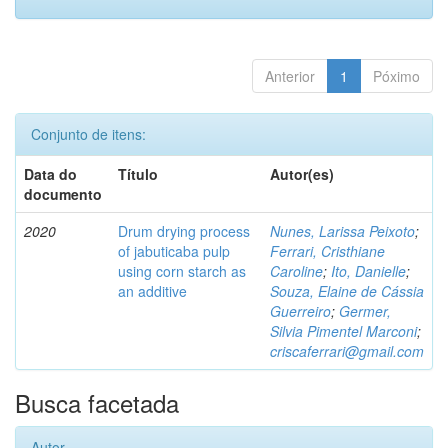
Anterior
1
Póximo
Conjunto de itens:
Data do
Título
Autor(es)
documento
2020
Drum drying process
Nunes, Larissa Peixoto
;
of jabuticaba pulp
Ferrari, Cristhiane
using corn starch as
Caroline
;
Ito, Danielle
;
an additive
Souza, Elaine de Cássia
Guerreiro
;
Germer,
Silvia Pimentel Marconi
;
criscaferrari@gmail.com
Busca facetada
Autor