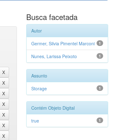
Busca facetada
Autor
Germer, Silvia Pimentel Marconi
1
Nunes, Larissa Peixoto
1
Assunto
Storage
1
Contém Objeto Digital
true
1