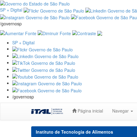
SP + Digital
/governosp
SP + Digital
/governosp
Skip
Página inicial
Navegar
navigation
Instituto de Tecnologia de Alimentos