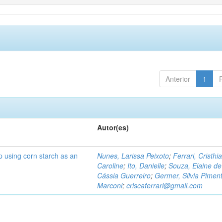
Anterior
1
Autor(es)
p using corn starch as an
Nunes, Larissa Peixoto
;
Ferrari, Cristhi
Caroline
;
Ito, Danielle
;
Souza, Elaine de
Cássia Guerreiro
;
Germer, Silvia Piment
Marconi
;
criscaferrari@gmail.com