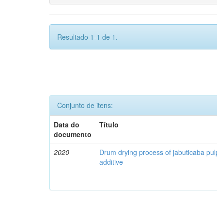
Resultado 1-1 de 1.
Conjunto de itens:
Data do
Título
documento
2020
Drum drying process of jabuticaba pul
additive