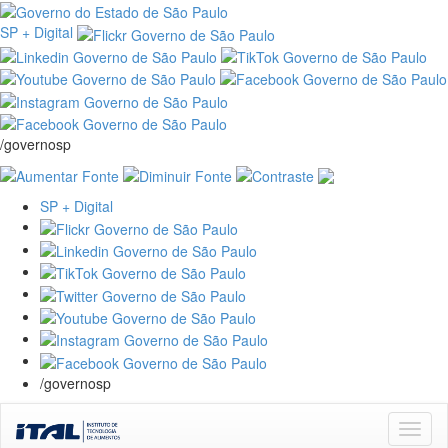
SP + Digital
/governosp
SP + Digital
/governosp
Skip
navigation