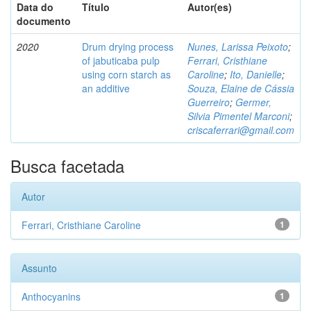
Data do
Título
Autor(es)
documento
2020
Drum drying process
Nunes, Larissa Peixoto
;
of jabuticaba pulp
Ferrari, Cristhiane
using corn starch as
Caroline
;
Ito, Danielle
;
an additive
Souza, Elaine de Cássia
Guerreiro
;
Germer,
Silvia Pimentel Marconi
;
criscaferrari@gmail.com
Busca facetada
Autor
Ferrari, Cristhiane Caroline
1
Assunto
Anthocyanins
1