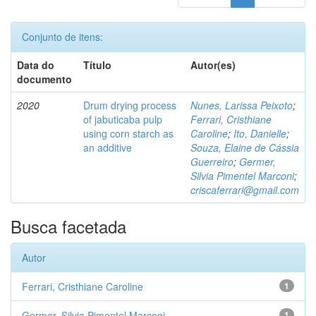
Conjunto de itens:
Data do
Título
Autor(es)
documento
2020
Drum drying process
Nunes, Larissa Peixoto
;
of jabuticaba pulp
Ferrari, Cristhiane
using corn starch as
Caroline
;
Ito, Danielle
;
an additive
Souza, Elaine de Cássia
Guerreiro
;
Germer,
Silvia Pimentel Marconi
;
criscaferrari@gmail.com
Busca facetada
Autor
Ferrari, Cristhiane Caroline
1
Germer, Silvia Pimentel Marconi
1