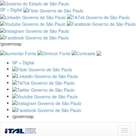
SP + Digital
/governosp
SP + Digital
/governosp
Skip
navigation