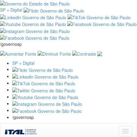
SP + Digital
/governosp
SP + Digital
/governosp
Skip
navigation