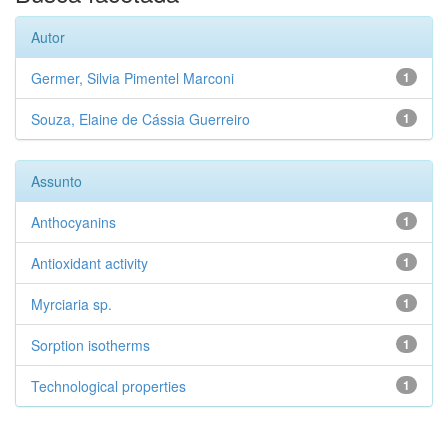
Autor
Germer, Silvia Pimentel Marconi
1
Souza, Elaine de Cássia Guerreiro
1
Assunto
Anthocyanins
1
Antioxidant activity
1
Myrciaria sp.
1
Sorption isotherms
1
Technological properties
1