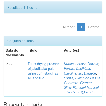
Resultado 1-1 de 1.
Anterior
1
Póximo
Conjunto de itens:
Data do
Título
Autor(es)
documento
2020
Drum drying process
Nunes, Larissa Peixoto
;
of jabuticaba pulp
Ferrari, Cristhiane
using corn starch as
Caroline
;
Ito, Danielle
;
an additive
Souza, Elaine de Cássia
Guerreiro
;
Germer,
Silvia Pimentel Marconi
;
criscaferrari@gmail.com
Busca facetada