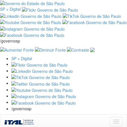
SP + Digital
/governosp
SP + Digital
/governosp
Skip
navigation