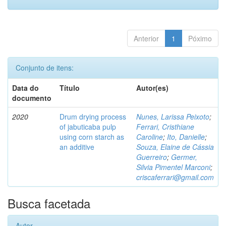
Anterior
1
Póximo
Conjunto de itens:
Data do
Título
Autor(es)
documento
2020
Drum drying process
Nunes, Larissa Peixoto
;
of jabuticaba pulp
Ferrari, Cristhiane
using corn starch as
Caroline
;
Ito, Danielle
;
an additive
Souza, Elaine de Cássia
Guerreiro
;
Germer,
Silvia Pimentel Marconi
;
criscaferrari@gmail.com
Busca facetada
Autor