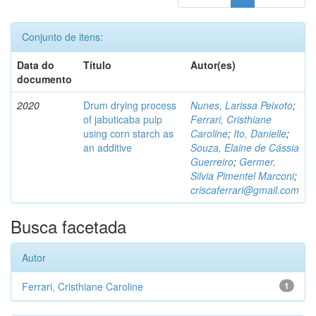
Conjunto de itens:
Data do
Título
Autor(es)
documento
2020
Drum drying process
Nunes, Larissa Peixoto
;
of jabuticaba pulp
Ferrari, Cristhiane
using corn starch as
Caroline
;
Ito, Danielle
;
an additive
Souza, Elaine de Cássia
Guerreiro
;
Germer,
Silvia Pimentel Marconi
;
criscaferrari@gmail.com
Busca facetada
Autor
Ferrari, Cristhiane Caroline
1