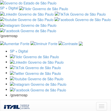
SP + Digital
/governosp
SP + Digital
/governosp
Skip
navigation