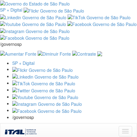
SP + Digital
/governosp
SP + Digital
/governosp
Skip
navigation