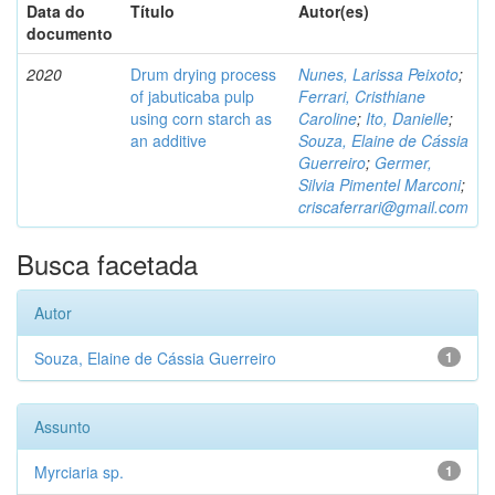
Data do
Título
Autor(es)
documento
2020
Drum drying process
Nunes, Larissa Peixoto
;
of jabuticaba pulp
Ferrari, Cristhiane
using corn starch as
Caroline
;
Ito, Danielle
;
an additive
Souza, Elaine de Cássia
Guerreiro
;
Germer,
Silvia Pimentel Marconi
;
criscaferrari@gmail.com
Busca facetada
Autor
Souza, Elaine de Cássia Guerreiro
1
Assunto
Myrciaria sp.
1