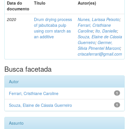
Data do
Título
Autor(es)
documento
2020
Drum drying process
Nunes, Larissa Peixoto
;
of jabuticaba pulp
Ferrari, Cristhiane
using corn starch as
Caroline
;
Ito, Danielle
;
an additive
Souza, Elaine de Cássia
Guerreiro
;
Germer,
Silvia Pimentel Marconi
;
criscaferrari@gmail.com
Busca facetada
Autor
Ferrari, Cristhiane Caroline
1
Souza, Elaine de Cássia Guerreiro
1
Assunto