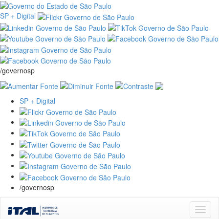
SP + Digital
/governosp
SP + Digital
/governosp
Skip
navigation