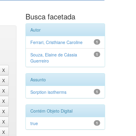
Busca facetada
Autor
Ferrari, Cristhiane Caroline
1
Souza, Elaine de Cássia
1
Guerreiro
Assunto
Sorption isotherms
1
Contém Objeto Digital
true
1