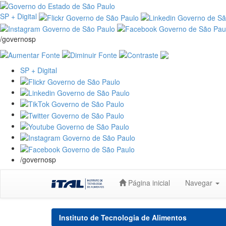
SP + Digital
/governosp
SP + Digital
/governosp
Skip
Página inicial
Navegar
navigation
Instituto de Tecnologia de Alimentos