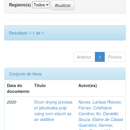
Registro(s)
Resultado 1-1 de 1.
Anterior
1
Póximo
Conjunto de itens:
Data do
Título
Autor(es)
documento
2020
Drum drying process
Nunes, Larissa Peixoto
;
of jabuticaba pulp
Ferrari, Cristhiane
using corn starch as
Caroline
;
Ito, Danielle
;
an additive
Souza, Elaine de Cássia
Guerreiro
;
Germer,