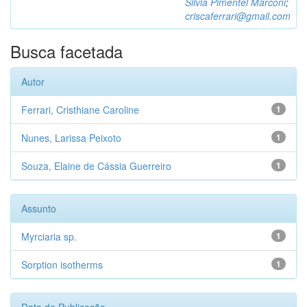
Silvia Pimentel Marconi
;
criscaferrari@gmail.com
Busca facetada
Autor
Ferrari, Cristhiane Caroline
1
Nunes, Larissa Peixoto
1
Souza, Elaine de Cássia Guerreiro
1
Assunto
Myrciaria sp.
1
Sorption isotherms
1