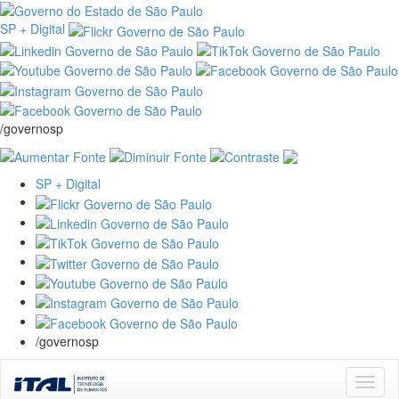
SP + Digital
/governosp
SP + Digital
/governosp
Skip
navigation