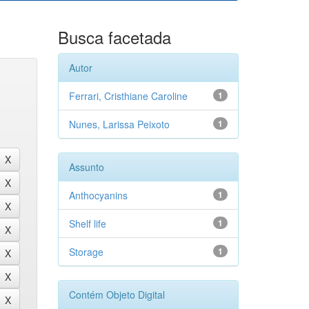
Busca facetada
Autor
Ferrari, Cristhiane Caroline
1
Nunes, Larissa Peixoto
1
Assunto
Anthocyanins
1
Shelf life
1
Storage
1
Contém Objeto Digital