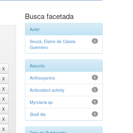
Busca facetada
Autor
Souza, Elaine de Cássia
1
Guerreiro
Assunto
Anthocyanins
1
Antioxidant activity
1
Myrciaria sp.
1
Shelf life
1
Data de Publicação