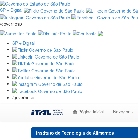
SP + Digital
/governosp
SP + Digital
/governosp
Skip
Página inicial
Navegar
navigation
Instituto de Tecnologia de Alimentos