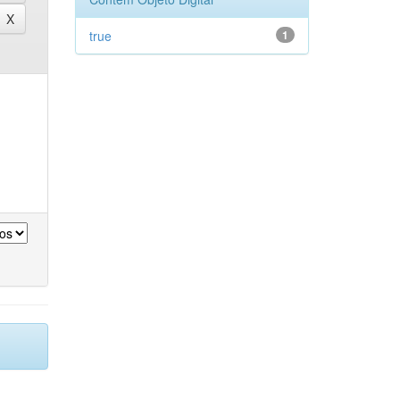
true
1