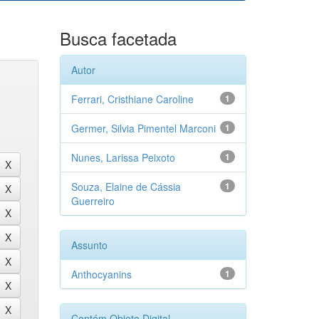
Busca facetada
Autor
Ferrari, Cristhiane Caroline
1
Germer, Silvia Pimentel Marconi
1
Nunes, Larissa Peixoto
1
Souza, Elaine de Cássia
1
Guerreiro
Assunto
Anthocyanins
1
Contém Objeto Digital