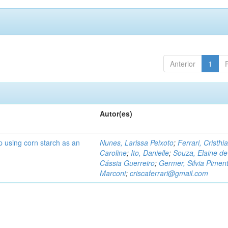
Anterior
1
Autor(es)
p using corn starch as an
Nunes, Larissa Peixoto
;
Ferrari, Cristhi
Caroline
;
Ito, Danielle
;
Souza, Elaine de
Cássia Guerreiro
;
Germer, Silvia Piment
Marconi
;
criscaferrari@gmail.com