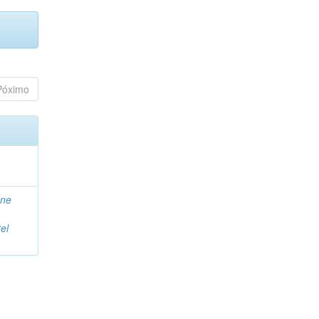
Póximo
ane
el