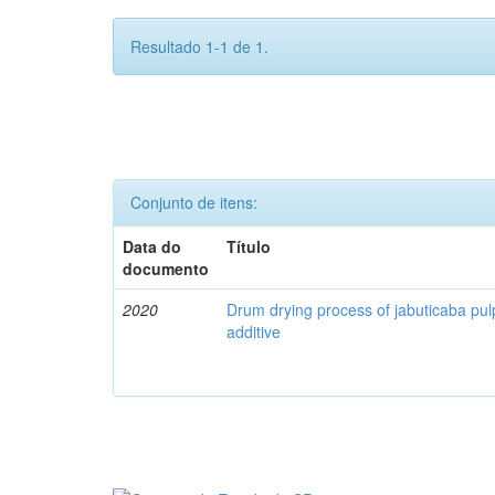
Resultado 1-1 de 1.
Conjunto de itens:
Data do
Título
documento
2020
Drum drying process of jabuticaba pul
additive