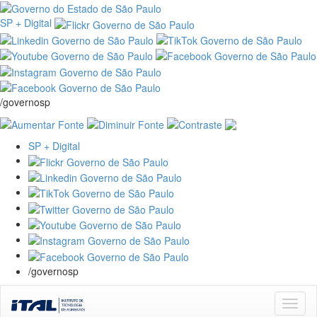
SP + Digital
/governosp
SP + Digital
/governosp
Skip
navigation