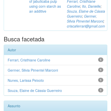
of jabuticaba pulp
Ferrari, Cristhiane
using corn starch as
Caroline
;
Ito, Danielle
;
an additive
Souza, Elaine de Cássia
Guerreiro
;
Germer,
Silvia Pimentel Marconi
;
criscaferrari@gmail.com
Busca facetada
Autor
Ferrari, Cristhiane Caroline
1
Germer, Silvia Pimentel Marconi
1
Nunes, Larissa Peixoto
1
Souza, Elaine de Cássia Guerreiro
1
Assunto