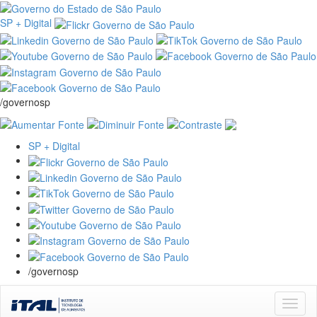
SP + Digital
/governosp
SP + Digital
/governosp
Skip
navigation