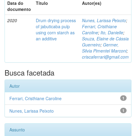
Data do
Título
Autor(es)
documento
2020
Drum drying process
Nunes, Larissa Peixoto
;
of jabuticaba pulp
Ferrari, Cristhiane
using corn starch as
Caroline
;
Ito, Danielle
;
an additive
Souza, Elaine de Cássia
Guerreiro
;
Germer,
Silvia Pimentel Marconi
;
criscaferrari@gmail.com
Busca facetada
Autor
Ferrari, Cristhiane Caroline
1
Nunes, Larissa Peixoto
1
Assunto