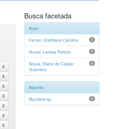
Busca facetada
Autor
Ferrari, Cristhiane Caroline
1
Nunes, Larissa Peixoto
1
Souza, Elaine de Cássia
1
Guerreiro
Assunto
Myrciaria sp.
1