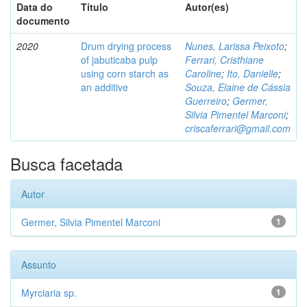
Data do
Título
Autor(es)
documento
2020
Drum drying process
Nunes, Larissa Peixoto
;
of jabuticaba pulp
Ferrari, Cristhiane
using corn starch as
Caroline
;
Ito, Danielle
;
an additive
Souza, Elaine de Cássia
Guerreiro
;
Germer,
Silvia Pimentel Marconi
;
criscaferrari@gmail.com
Busca facetada
Autor
Germer, Silvia Pimentel Marconi
1
Assunto
Myrciaria sp.
1