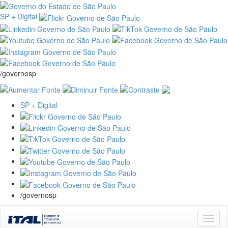
SP + Digital
/governosp
SP + Digital
/governosp
Skip
navigation