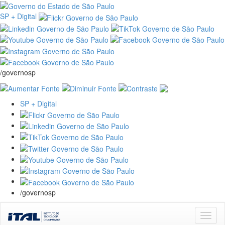
SP + Digital
/governosp
SP + Digital
/governosp
Skip
navigation