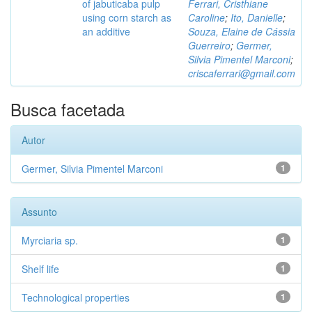
of jabuticaba pulp
Ferrari, Cristhiane
using corn starch as
Caroline
;
Ito, Danielle
;
an additive
Souza, Elaine de Cássia
Guerreiro
;
Germer,
Silvia Pimentel Marconi
;
criscaferrari@gmail.com
Busca facetada
Autor
Germer, Silvia Pimentel Marconi
1
Assunto
Myrciaria sp.
1
Shelf life
1
Technological properties
1