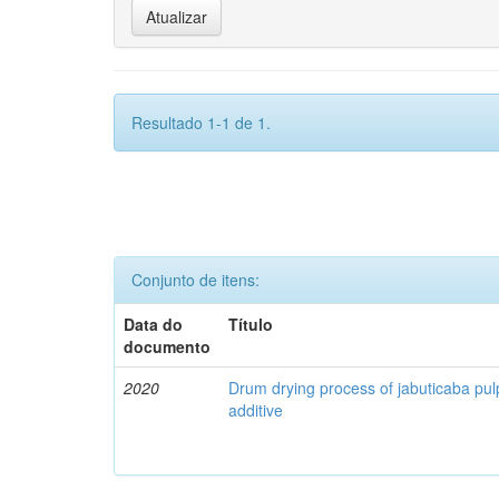
Resultado 1-1 de 1.
Conjunto de itens:
Data do
Título
documento
2020
Drum drying process of jabuticaba pul
additive