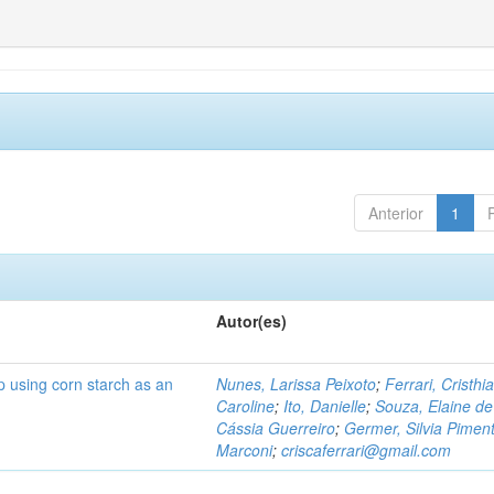
Anterior
1
Autor(es)
p using corn starch as an
Nunes, Larissa Peixoto
;
Ferrari, Cristhi
Caroline
;
Ito, Danielle
;
Souza, Elaine de
Cássia Guerreiro
;
Germer, Silvia Piment
Marconi
;
criscaferrari@gmail.com