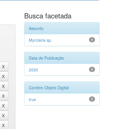
Busca facetada
Assunto
Myrciaria sp.
1
Data de Publicação
2020
1
Contém Objeto Digital
true
1