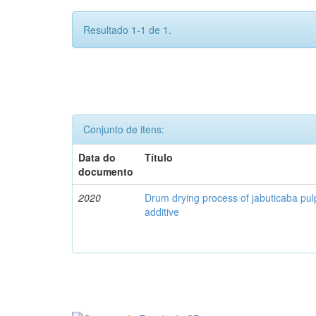
Resultado 1-1 de 1.
Conjunto de itens:
Data do
Título
documento
2020
Drum drying process of jabuticaba pul
additive