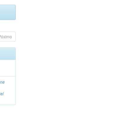
Póximo
ane
el