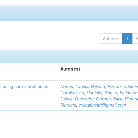
Anterior
1
Autor(es)
p using corn starch as an
Nunes, Larissa Peixoto
;
Ferrari, Cristhi
Caroline
;
Ito, Danielle
;
Souza, Elaine de
Cássia Guerreiro
;
Germer, Silvia Piment
Marconi
;
criscaferrari@gmail.com