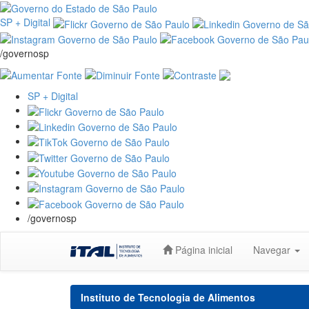
SP + Digital
/governosp
SP + Digital
/governosp
Skip
Página inicial
Navegar
navigation
Instituto de Tecnologia de Alimentos