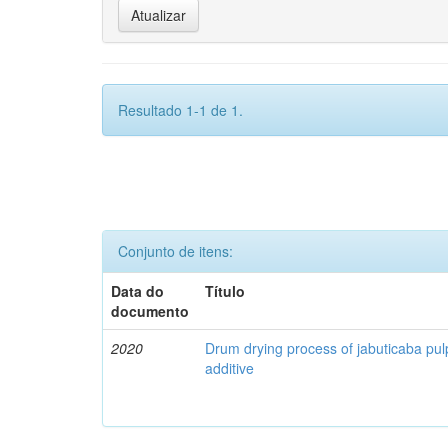
Resultado 1-1 de 1.
Conjunto de itens:
Data do
Título
documento
2020
Drum drying process of jabuticaba pul
additive