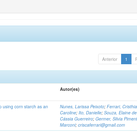
Anterior
1
Autor(es)
p using corn starch as an
Nunes, Larissa Peixoto
;
Ferrari, Cristhi
Caroline
;
Ito, Danielle
;
Souza, Elaine de
Cássia Guerreiro
;
Germer, Silvia Piment
Marconi
;
criscaferrari@gmail.com