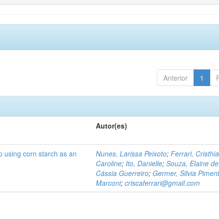
Anterior
1
Autor(es)
p using corn starch as an
Nunes, Larissa Peixoto
;
Ferrari, Cristhi
Caroline
;
Ito, Danielle
;
Souza, Elaine de
Cássia Guerreiro
;
Germer, Silvia Piment
Marconi
;
criscaferrari@gmail.com