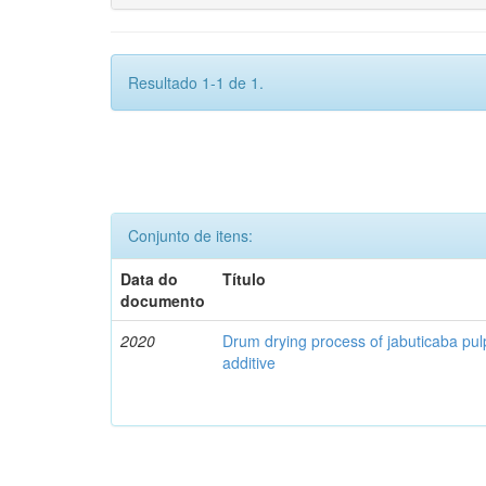
Resultado 1-1 de 1.
Conjunto de itens:
Data do
Título
documento
2020
Drum drying process of jabuticaba pul
additive