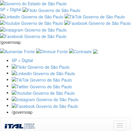
SP + Digital
/governosp
SP + Digital
/governosp
Skip
navigation