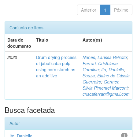
Anterior
1
Póximo
Conjunto de itens:
Data do
Título
Autor(es)
documento
2020
Drum drying process
Nunes, Larissa Peixoto
;
of jabuticaba pulp
Ferrari, Cristhiane
using corn starch as
Caroline
;
Ito, Danielle
;
an additive
Souza, Elaine de Cássia
Guerreiro
;
Germer,
Silvia Pimentel Marconi
;
criscaferrari@gmail.com
Busca facetada
Autor
Ito, Danielle
1