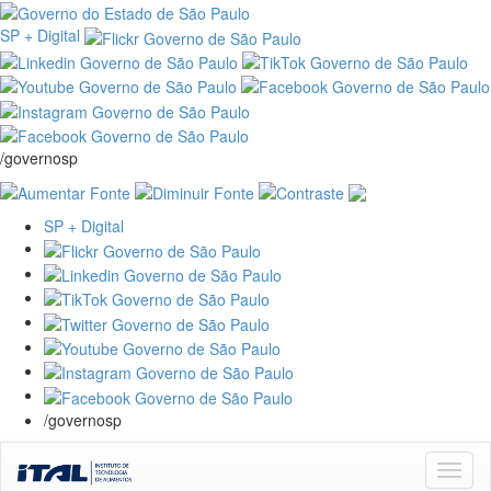
SP + Digital
/governosp
SP + Digital
/governosp
Skip
navigation