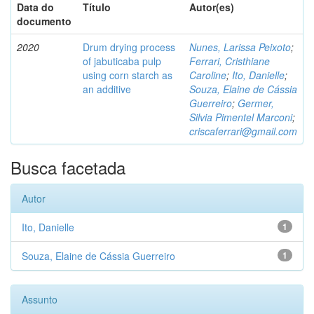
Data do
Título
Autor(es)
documento
2020
Drum drying process
Nunes, Larissa Peixoto
;
of jabuticaba pulp
Ferrari, Cristhiane
using corn starch as
Caroline
;
Ito, Danielle
;
an additive
Souza, Elaine de Cássia
Guerreiro
;
Germer,
Silvia Pimentel Marconi
;
criscaferrari@gmail.com
Busca facetada
Autor
Ito, Danielle
1
Souza, Elaine de Cássia Guerreiro
1
Assunto