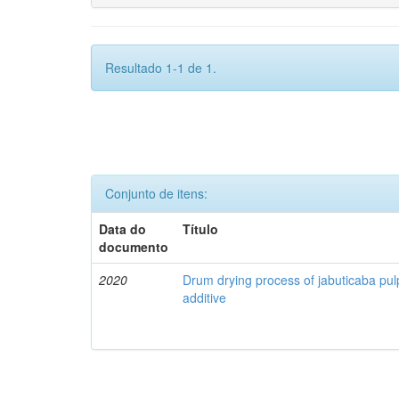
Resultado 1-1 de 1.
Conjunto de itens:
Data do
Título
documento
2020
Drum drying process of jabuticaba pul
additive