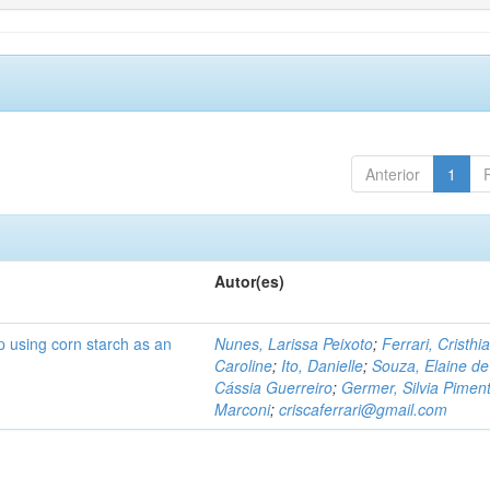
Anterior
1
Autor(es)
p using corn starch as an
Nunes, Larissa Peixoto
;
Ferrari, Cristhi
Caroline
;
Ito, Danielle
;
Souza, Elaine de
Cássia Guerreiro
;
Germer, Silvia Piment
Marconi
;
criscaferrari@gmail.com