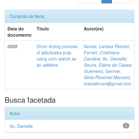
Conjunto de itens:
Data do
Título
Autor(es)
documento
2020
Drum drying process
Nunes, Larissa Peixoto
;
of jabuticaba pulp
Ferrari, Cristhiane
using corn starch as
Caroline
;
Ito, Danielle
;
an additive
Souza, Elaine de Cássia
Guerreiro
;
Germer,
Silvia Pimentel Marconi
;
criscaferrari@gmail.com
Busca facetada
Autor
Ito, Danielle
1