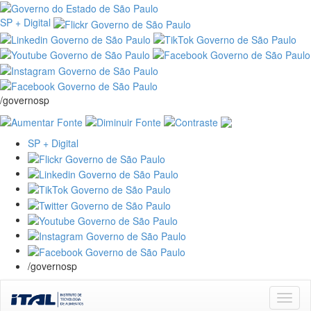
SP + Digital
/governosp
SP + Digital
/governosp
Skip
navigation