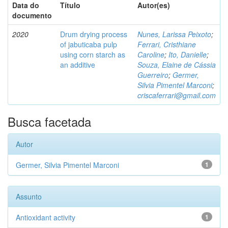
Data do
Título
Autor(es)
documento
2020
Drum drying process
Nunes, Larissa Peixoto
;
of jabuticaba pulp
Ferrari, Cristhiane
using corn starch as
Caroline
;
Ito, Danielle
;
an additive
Souza, Elaine de Cássia
Guerreiro
;
Germer,
Silvia Pimentel Marconi
;
criscaferrari@gmail.com
Busca facetada
Autor
Germer, Silvia Pimentel Marconi
1
Assunto
Antioxidant activity
1