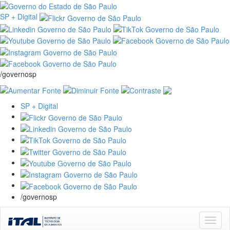
SP + Digital
/governosp
SP + Digital
/governosp
Skip
navigation