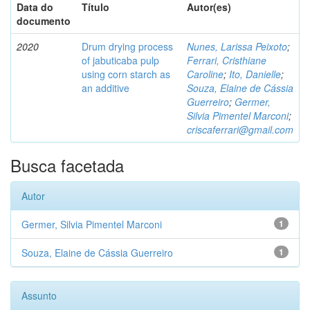
Data do
Título
Autor(es)
documento
2020
Drum drying process
Nunes, Larissa Peixoto
;
of jabuticaba pulp
Ferrari, Cristhiane
using corn starch as
Caroline
;
Ito, Danielle
;
an additive
Souza, Elaine de Cássia
Guerreiro
;
Germer,
Silvia Pimentel Marconi
;
criscaferrari@gmail.com
Busca facetada
Autor
Germer, Silvia Pimentel Marconi
1
Souza, Elaine de Cássia Guerreiro
1
Assunto