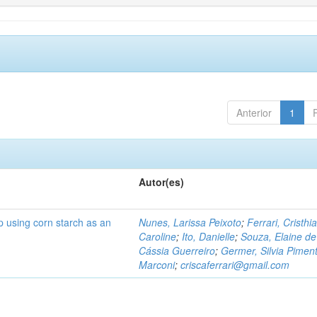
Anterior
1
Autor(es)
p using corn starch as an
Nunes, Larissa Peixoto
;
Ferrari, Cristhi
Caroline
;
Ito, Danielle
;
Souza, Elaine de
Cássia Guerreiro
;
Germer, Silvia Piment
Marconi
;
criscaferrari@gmail.com