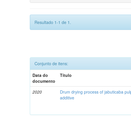
Resultado 1-1 de 1.
Conjunto de itens:
Data do
Título
documento
2020
Drum drying process of jabuticaba pul
additive