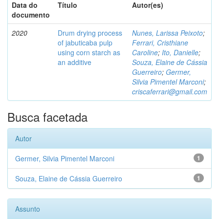
Data do
Título
Autor(es)
documento
2020
Drum drying process
Nunes, Larissa Peixoto
;
of jabuticaba pulp
Ferrari, Cristhiane
using corn starch as
Caroline
;
Ito, Danielle
;
an additive
Souza, Elaine de Cássia
Guerreiro
;
Germer,
Silvia Pimentel Marconi
;
criscaferrari@gmail.com
Busca facetada
Autor
Germer, Silvia Pimentel Marconi
1
Souza, Elaine de Cássia Guerreiro
1
Assunto