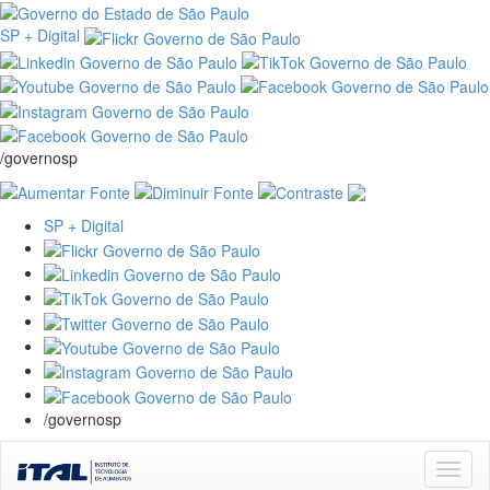
SP + Digital
/governosp
SP + Digital
/governosp
Skip
navigation