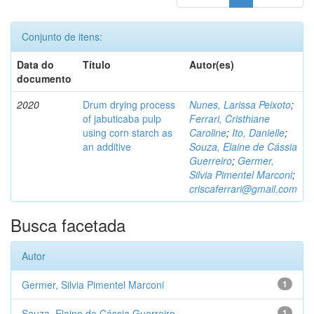
Conjunto de itens:
Data do
Título
Autor(es)
documento
2020
Drum drying process
Nunes, Larissa Peixoto
;
of jabuticaba pulp
Ferrari, Cristhiane
using corn starch as
Caroline
;
Ito, Danielle
;
an additive
Souza, Elaine de Cássia
Guerreiro
;
Germer,
Silvia Pimentel Marconi
;
criscaferrari@gmail.com
Busca facetada
Autor
Germer, Silvia Pimentel Marconi
1
Souza, Elaine de Cássia Guerreiro
1