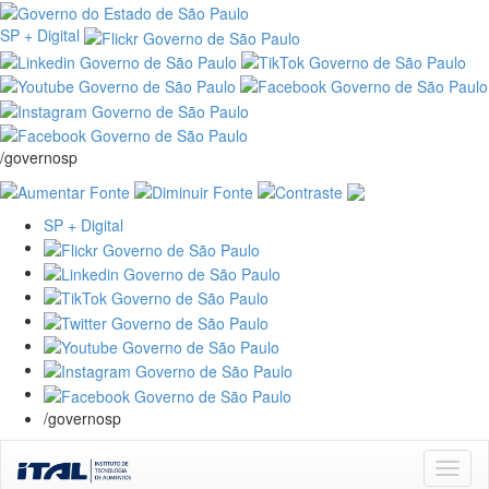
SP + Digital
/governosp
SP + Digital
/governosp
Skip
navigation