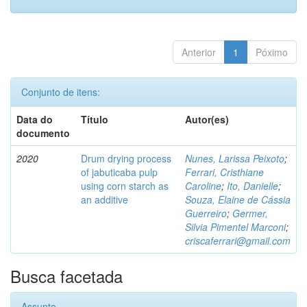
Anterior
1
Póximo
Conjunto de itens:
Data do
Título
Autor(es)
documento
2020
Drum drying process
Nunes, Larissa Peixoto
;
of jabuticaba pulp
Ferrari, Cristhiane
using corn starch as
Caroline
;
Ito, Danielle
;
an additive
Souza, Elaine de Cássia
Guerreiro
;
Germer,
Silvia Pimentel Marconi
;
criscaferrari@gmail.com
Busca facetada
Assunto