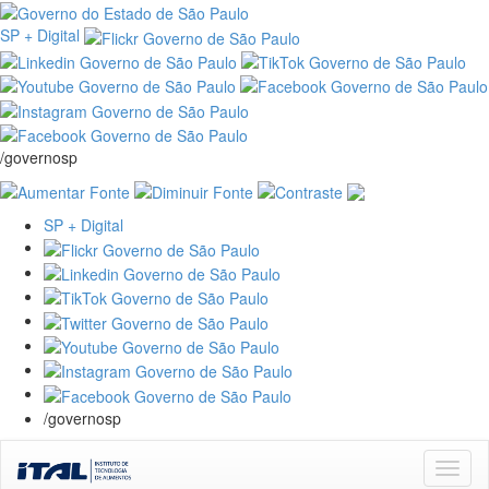
SP + Digital
/governosp
SP + Digital
/governosp
Skip
navigation