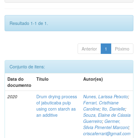
Resultado 1-1 de 1.
Anterior
1
Póximo
Conjunto de itens:
Data do
Título
Autor(es)
documento
2020
Drum drying process
Nunes, Larissa Peixoto
;
of jabuticaba pulp
Ferrari, Cristhiane
using corn starch as
Caroline
;
Ito, Danielle
;
an additive
Souza, Elaine de Cássia
Guerreiro
;
Germer,
Silvia Pimentel Marconi
;
criscaferrari@gmail.com