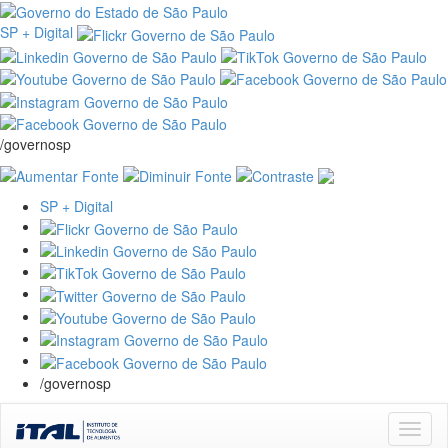
SP + Digital
/governosp
SP + Digital
/governosp
Skip
navigation